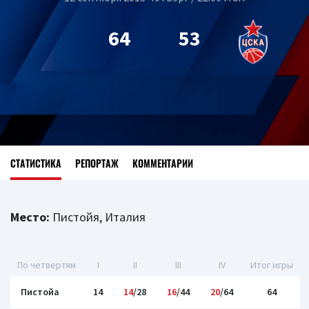
64
53
СТАТИСТИКА
РЕПОРТАЖ
КОММЕНТАРИИ
Место:
Пистойя, Италия
По четвертям
I
II
III
IV
Итог игры
Пистойа
14
14
/28
16
/44
20
/64
64