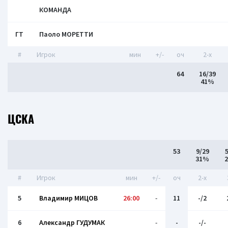
КОМАНДА
ГТ
Паоло МОРЕТТИ
#
Игрок
мин
+/-
оч
2-x
64
16/39
41%
ЦСКА
53
9/29
5
31%
#
Игрок
мин
+/-
оч
2-x
5
Владимир МИЦОВ
26:00
-
11
-/2
6
Александр ГУДУМАК
-
-
-/-