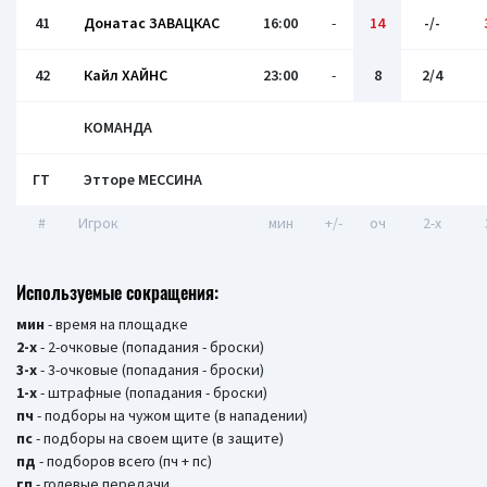
41
Донатас ЗАВАЦКАС
16:00
-
14
-/-
42
Кайл ХАЙНС
23:00
-
8
2/4
КОМАНДА
ГТ
Этторе МЕССИНА
#
Игрок
мин
+/-
оч
2-x
Используемые сокращения:
мин
- время на площадке
2-х
- 2-очковые (попадания - броски)
3-х
- 3-очковые (попадания - броски)
1-х
- штрафные (попадания - броски)
пч
- подборы на чужом щите (в нападении)
пс
- подборы на своем щите (в защите)
пд
- подборов всего (пч + пс)
гп
- голевые передачи