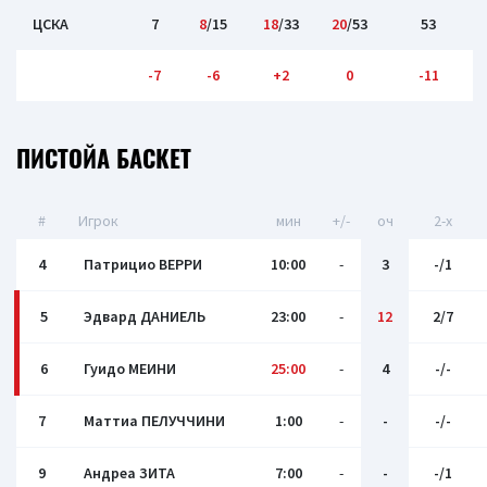
ЦСКА
7
8
/15
18
/33
20
/53
53
-7
-6
+2
0
-11
ПИСТОЙА БАСКЕТ
#
Игрок
мин
+/-
оч
2-x
4
Патрицио ВЕРРИ
10:00
-
3
-/1
5
Эдвард ДАНИЕЛЬ
23:00
-
12
2/7
6
Гуидо МЕИНИ
25:00
-
4
-/-
7
Маттиа ПЕЛУЧЧИНИ
1:00
-
-
-/-
9
Андреа ЗИТА
7:00
-
-
-/1