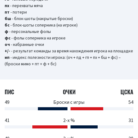
пх
- перехваты мяча
пт
- потери
бш
- блок-шоты (накрытые броски)
бc
- блок-шоты соперника (на игроке)
ф
- персональные фолы
фс
- фолы соперника на игроке
оч
- набранные очки
+/-
- результат команды за время нахождения игрока на площадке
ип
- индекс полезности игрока: (оч + пд + гп + пх + бш + фс) –
(броски мимо + пт + ф + бс)
ПИС
ОЧКИ
ЦСКА
49
Броски с игры
54
41
2-х %
31