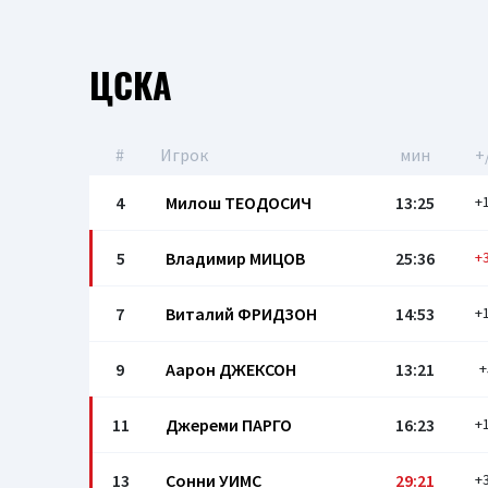
ЦСКА
#
Игрок
мин
+
4
Милош ТЕОДОСИЧ
13:25
+
5
Владимир МИЦОВ
25:36
+
7
Виталий ФРИДЗОН
14:53
+
9
Аарон ДЖЕКСОН
13:21
+
11
Джерeми ПАРГО
16:23
+
13
Сонни УИМС
29:21
+