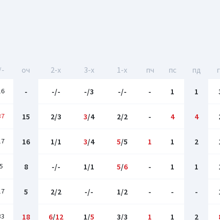
/-
оч
2-x
3-x
1-x
пч
пс
пд
16
-
-/-
-/3
-/-
-
1
1
37
15
2/3
3
/4
2/2
-
4
4
17
16
1/1
3
/4
5
/5
1
1
2
5
8
-/-
1/1
5
/
6
-
1
1
17
5
2/2
-/-
1/2
-
-
-
33
18
6
/
12
1/
5
3/3
1
1
2