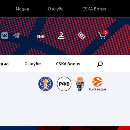
Медиа
О клубе
CSKA Bonus
0
ENG
едиа
О клубе
CSKA Bonus