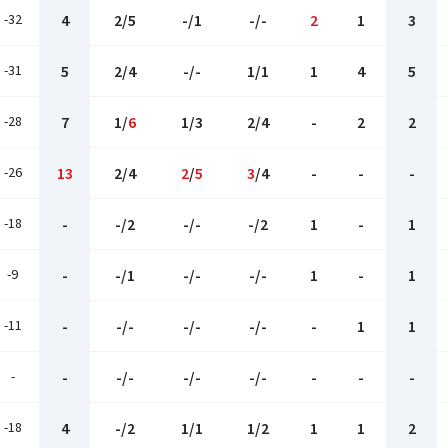
-32
4
2/5
-/1
-/-
2
1
3
-31
5
2/4
-/-
1/1
1
4
5
-28
7
1/
6
1/3
2/4
-
2
2
-26
13
2/4
2
/
5
3
/4
-
-
-
-18
-
-/2
-/-
-/2
1
-
1
-9
-
-/1
-/-
-/-
1
-
1
-11
-
-/-
-/-
-/-
-
1
1
-
-
-/-
-/-
-/-
-
-
-
-18
4
-/2
1/1
1/2
1
1
2