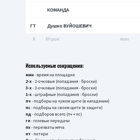
КОМАНДА
ГТ
Душко ВУЙОШЕВИЧ
#
Игрок
мин
Используемые сокращения:
мин
- время на площадке
2-х
- 2-очковые (попадания - броски)
3-х
- 3-очковые (попадания - броски)
1-х
- штрафные (попадания - броски)
пч
- подборы на чужом щите (в нападении)
пс
- подборы на своем щите (в защите)
пд
- подборов всего (пч + пс)
гп
- голевые передачи
пх
- перехваты мяча
пт
- потери