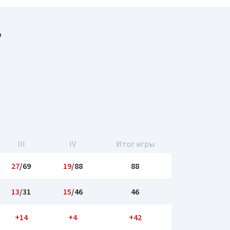
о
III
IV
Итог игры
27
/69
19
/88
88
13
/31
15
/46
46
+14
+4
+42