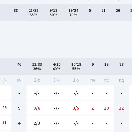
88
21/32
9/18
19/24
5
21
26
65%
50%
79%
46
12/33
4/10
10/18
9
19
28
36%
40%
55%
+/-
оч
2-x
3-x
1-x
пч
пс
пд
-
-
-/-
-/-
-/-
-
-
-
-26
9
3
/
6
-/-
3
/
5
2
10
12
-11
4
2/3
-/-
-/-
-
-
-