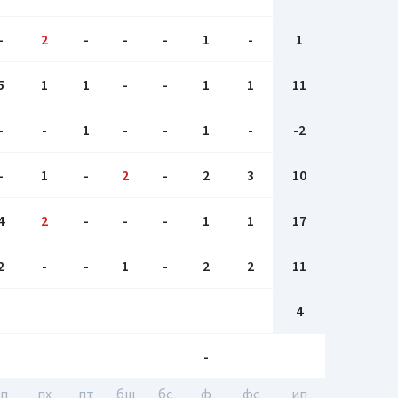
-
2
-
-
-
1
-
1
5
1
1
-
-
1
1
11
-
-
1
-
-
1
-
-2
-
1
-
2
-
2
3
10
4
2
-
-
-
1
1
17
2
-
-
1
-
2
2
11
4
-
гп
пх
пт
бш
бc
ф
фс
ип