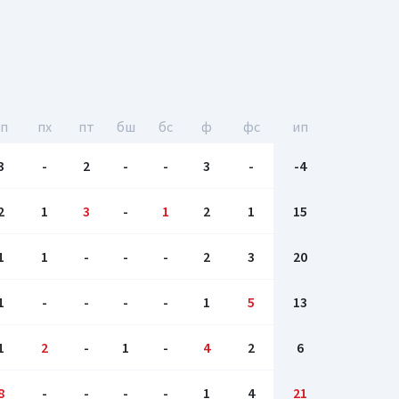
гп
пх
пт
бш
бc
ф
фс
ип
3
-
2
-
-
3
-
-4
2
1
3
-
1
2
1
15
1
1
-
-
-
2
3
20
1
-
-
-
-
1
5
13
1
2
-
1
-
4
2
6
8
-
-
-
-
1
4
21