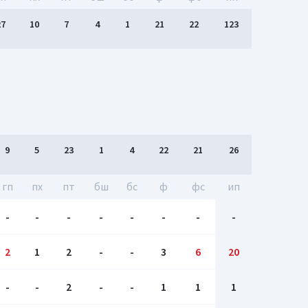
27
10
7
4
1
21
22
123
9
5
23
1
4
22
21
26
гп
пх
пт
бш
бc
ф
фс
ип
-
-
-
-
-
-
-
-
2
1
2
-
-
3
6
20
-
-
2
-
-
1
1
1