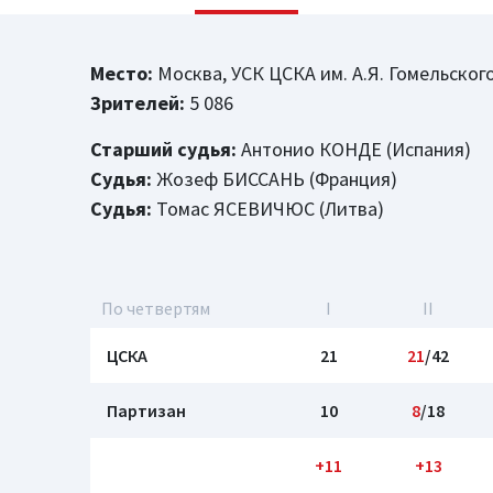
Место:
Москва, УСК ЦСКА им. А.Я. Гомельског
Зрителей:
5 086
Старший судья:
Антонио КОНДЕ (Испания)
Судья:
Жозеф БИССАНЬ (Франция)
Судья:
Томас ЯСЕВИЧЮС (Литва)
По четвертям
I
II
ЦСКА
21
21
/42
Партизан
10
8
/18
+11
+13