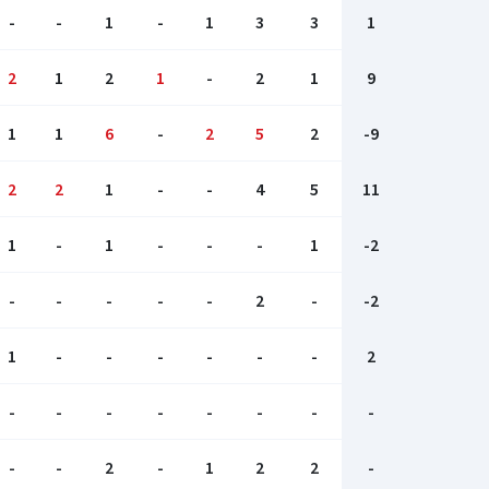
-
-
1
-
1
3
3
1
2
1
2
1
-
2
1
9
1
1
6
-
2
5
2
-9
2
2
1
-
-
4
5
11
1
-
1
-
-
-
1
-2
-
-
-
-
-
2
-
-2
1
-
-
-
-
-
-
2
-
-
-
-
-
-
-
-
-
-
2
-
1
2
2
-