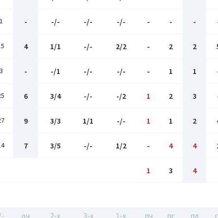
1
-
-/-
-/-
-/-
-
-
-
15
4
1/1
-/-
2/2
-
2
2
3
-
-/1
-/-
-/-
-
1
1
25
6
3/4
-/-
-/2
1
2
3
27
9
3/3
1/1
-/-
1
1
2
14
7
3/5
-/-
1/2
-
4
4
1
3
4
/-
оч
2-x
3-x
1-x
пч
пс
пд