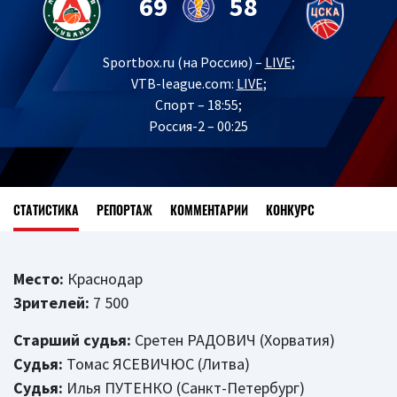
69
58
Sportbox.ru (на Россию) –
LIVE
;
VTB-league.com:
LIVE
;
Спорт – 18:55;
Россия-2 – 00:25
СТАТИСТИКА
РЕПОРТАЖ
КОММЕНТАРИИ
КОНКУРС
Место:
Краснодар
Зрителей:
7 500
Старший судья:
Сретен РАДОВИЧ (Хорватия)
Судья:
Томас ЯСЕВИЧЮС (Литва)
Судья:
Илья ПУТЕНКО (Санкт-Петербург)