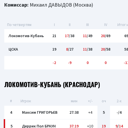
Комиссар:
Михаил ДАВЫДОВ (Москва)
По четвертям
I
II
III
IV
Итог 
Локомотив-Кубань
21
17
/38
11
/49
20
/69
6
ЦСКА
19
8
/27
11
/38
20
/58
5
-2
-9
0
0
-1
ЛОКОМОТИВ-КУБАНЬ (КРАСНОДАР)
#
Игрок
мин
+/-
оч
2-x
4
Максим ГРИГОРЬЕВ
27:38
+4
5
-/4
5
Деррик Пол БРАУН
37:19
+10
19
9
/
14