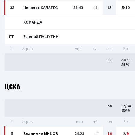
33
Николас КАЛАТЕС
36:43
+8
15
5/10
КОМАНДА
ГТ
Евгений ПАШУТИН
#
Игрок
мин
+/-
оч
2-x
69
23/45
51%
ЦСКА
58
12/34
35%
#
Игрок
мин
+/-
оч
2-x
5
Владимир МИЦОВ
24:28
-4
16
2/
9