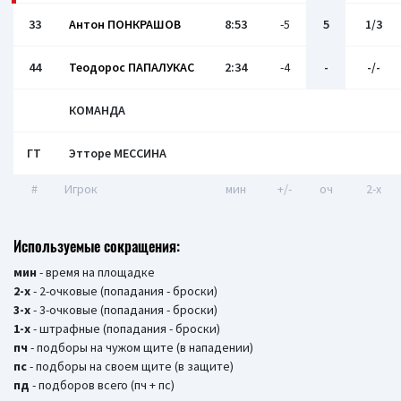
33
Антон ПОНКРАШОВ
8:53
-5
5
1/3
44
Теодорос ПАПАЛУКАС
2:34
-4
-
-/-
КОМАНДА
ГТ
Этторе МЕССИНА
#
Игрок
мин
+/-
оч
2-x
Используемые сокращения:
мин
- время на площадке
2-х
- 2-очковые (попадания - броски)
3-х
- 3-очковые (попадания - броски)
1-х
- штрафные (попадания - броски)
пч
- подборы на чужом щите (в нападении)
пс
- подборы на своем щите (в защите)
пд
- подборов всего (пч + пс)