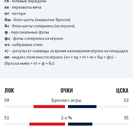
гп
- голевые передачи
пх
- перехваты мяча
пт
- потери
бш
- блок-шоты (накрытые броски)
бc
- блок-шоты соперника (на игроке)
ф
- персональные фолы
фс
- фолы соперника на игроке
оч
- набранные очки
+/-
- результат команды за время нахождения игрока на площадке
ип
- индекс полезности игрока: (оч + пд + гп + пх + бш + фс) –
(броски мимо + пт + ф + бс)
ЛОК
ОЧКИ
ЦСКА
59
Броски с игры
53
51
2-х %
35