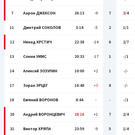
7
Аарон ДЖЕКСОН
26:13
-9
7
3
/4
11
Дмитрий СОКОЛОВ
3:14
-5
2
1/1
12
Ненад КРСТИЧ
22:38
-14
6
2/7
13
Сонни УИМС
20:33
-17
1
-/1
14
Алексей ЗОЗУЛИН
10:00
+2
1
-/-
17
Зоран ЭРЦЕГ
16:48
+3
8
-/-
18
Евгений ВОРОНОВ
8:44
-
-
-/1
20
Андрей ВОРОНЦЕВИЧ
28:16
+1
7
2/4
31
Виктор ХРЯПА
23:59
-9
5
1/4