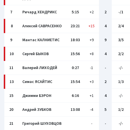
7
Ричард ХЕНДРИКС
5:15
+2
2
-/1
8
Алексей САВРАСЕНКО
23:21
+15
4
2/4
9
Мантас КАЛНИЕТИС
18:03
+9
9
3/5
10
Сергей БЫКОВ
15:56
+8
4
2/2
11
Валерий ЛИХОДЕЙ
0:27
-1
-
-/-
13
Симас ЯСАЙТИС
15:54
+3
2
1/3
15
Джимми БЭРОН
6:16
+1
4
-/-
20
Андрей ЗУБКОВ
13:08
-4
5
1/2
21
Григорий ШУХОВЦОВ
-
-
-/-