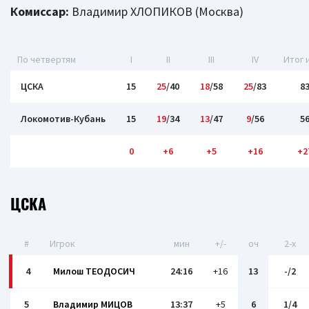
Комиссар:
Владимир ХЛОПИКОВ (Москва)
По четвертям
I
II
III
IV
Итог 
ЦСКА
15
25
/40
18
/58
25
/83
8
Локомотив-Кубань
15
19
/34
13
/47
9
/56
5
0
+6
+5
+16
+2
ЦСКА
#
Игрок
мин
+/-
оч
2-x
4
Милош ТЕОДОСИЧ
24:16
+16
13
-/2
5
Владимир МИЦОВ
13:37
+5
6
1/4