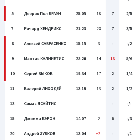
5
Деррик Пол БРАУН
25:05
-18
7
2/5
7
Ричард ХЕНДРИКС
21:23
-20
7
3/5
8
Алексей САВРАСЕНКО
15:15
-3
-
-/2
9
Мантас КАЛНИЕТИС
28:26
-14
13
5/6
10
Сергей БЫКОВ
19:34
-17
2
1/4
11
Валерий ЛИХОДЕЙ
13:19
-13
2
1/2
13
Симас ЯСАЙТИС
-
-
-/-
15
Джимми БЭРОН
14:07
-2
6
-/3
20
Андрей ЗУБКОВ
13:04
+2
-
-/1