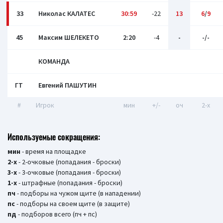
33
Николас КАЛАТЕС
30:59
-22
13
6
/
9
45
Максим ШЕЛЕКЕТО
2:20
-4
-
-/-
КОМАНДА
ГТ
Евгений ПАШУТИН
#
Игрок
мин
+/-
оч
2-x
Используемые сокращения:
мин
- время на площадке
2-х
- 2-очковые (попадания - броски)
3-х
- 3-очковые (попадания - броски)
1-х
- штрафные (попадания - броски)
пч
- подборы на чужом щите (в нападении)
пс
- подборы на своем щите (в защите)
пд
- подборов всего (пч + пс)