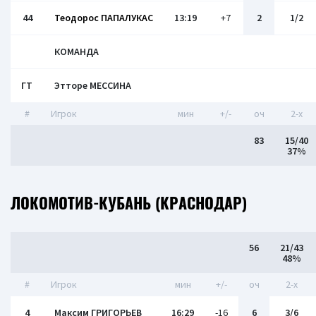
44
Теодорос ПАПАЛУКАС
13:19
+7
2
1/2
КОМАНДА
ГТ
Этторе МЕССИНА
#
Игрок
мин
+/-
оч
2-x
83
15/40
37%
ЛОКОМОТИВ-КУБАНЬ (КРАСНОДАР)
56
21/43
48%
#
Игрок
мин
+/-
оч
2-x
4
Максим ГРИГОРЬЕВ
16:29
-16
6
3/6