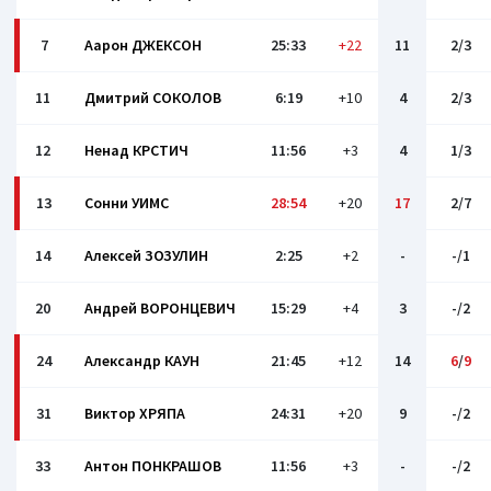
7
Аарон ДЖЕКСОН
25:33
+22
11
2/3
11
Дмитрий СОКОЛОВ
6:19
+10
4
2/3
12
Ненад КРСТИЧ
11:56
+3
4
1/3
13
Сонни УИМС
28:54
+20
17
2/7
14
Алексей ЗОЗУЛИН
2:25
+2
-
-/1
20
Андрей ВОРОНЦЕВИЧ
15:29
+4
3
-/2
24
Александр КАУН
21:45
+12
14
6
/
9
31
Виктор ХРЯПА
24:31
+20
9
-/2
33
Антон ПОНКРАШОВ
11:56
+3
-
-/2