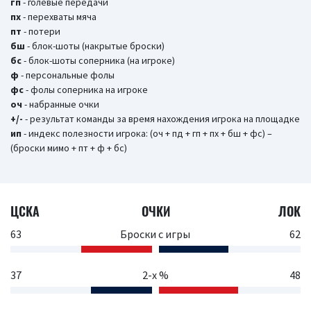
гп
- голевые передачи
пх
- перехваты мяча
пт
- потери
бш
- блок-шоты (накрытые броски)
бc
- блок-шоты соперника (на игроке)
ф
- персональные фолы
фс
- фолы соперника на игроке
оч
- набранные очки
+/-
- результат команды за время нахождения игрока на площадке
ип
- индекс полезности игрока: (оч + пд + гп + пх + бш + фс) –
(броски мимо + пт + ф + бс)
ЦСКА
ОЧКИ
ЛОК
63
Броски с игры
62
37
2-х %
48