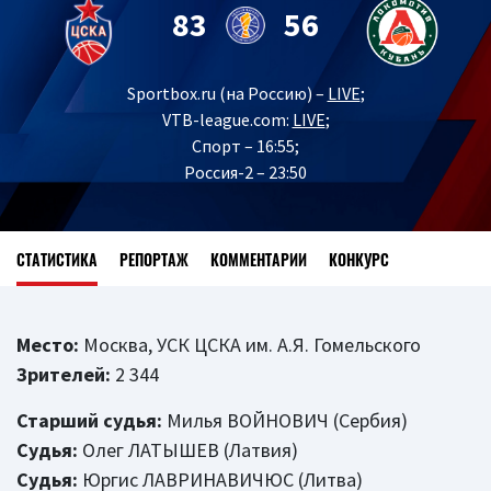
83
56
Sportbox.ru (на Россию) –
LIVE
;
VTB-league.com:
LIVE
;
Спорт – 16:55;
Россия-2 – 23:50
СТАТИСТИКА
РЕПОРТАЖ
КОММЕНТАРИИ
КОНКУРС
Место:
Москва, УСК ЦСКА им. А.Я. Гомельского
Зрителей:
2 344
Старший судья:
Милья ВОЙНОВИЧ (Сербия)
Судья:
Олег ЛАТЫШЕВ (Латвия)
Судья:
Юргис ЛАВРИНАВИЧЮС (Литва)