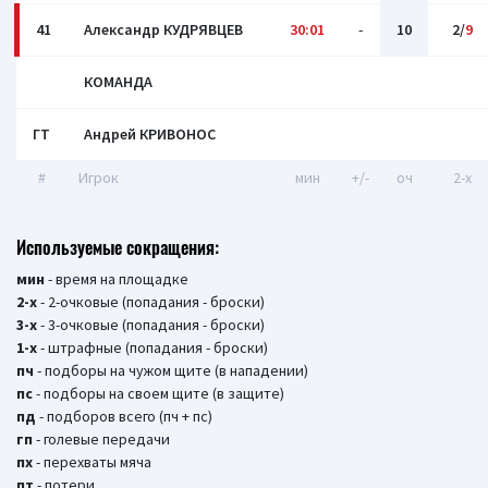
41
Александр КУДРЯВЦЕВ
30:01
-
10
2/
9
КОМАНДА
ГТ
Андрей КРИВОНОС
#
Игрок
мин
+/-
оч
2-x
Используемые сокращения:
мин
- время на площадке
2-х
- 2-очковые (попадания - броски)
3-х
- 3-очковые (попадания - броски)
1-х
- штрафные (попадания - броски)
пч
- подборы на чужом щите (в нападении)
пс
- подборы на своем щите (в защите)
пд
- подборов всего (пч + пс)
гп
- голевые передачи
пх
- перехваты мяча
пт
- потери