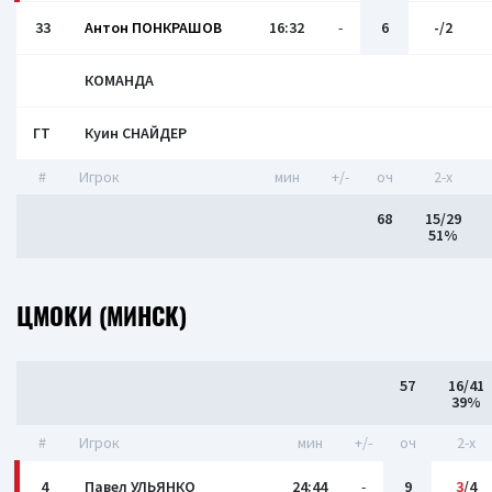
33
Антон ПОНКРАШОВ
16:32
-
6
-/2
КОМАНДА
ГТ
Куин СНАЙДЕР
#
Игрок
мин
+/-
оч
2-x
68
15/29
51%
ЦМОКИ (МИНСК)
57
16/41
39%
#
Игрок
мин
+/-
оч
2-x
4
Павел УЛЬЯНКО
24:44
-
9
3
/4