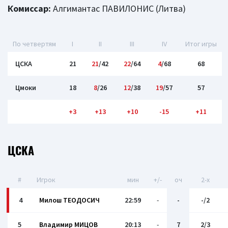
Комиссар:
Алгимантас ПАВИЛОНИС (Литва)
По четвертям
I
II
III
IV
Итог игры
ЦСКА
21
21
/42
22
/64
4
/68
68
Цмоки
18
8
/26
12
/38
19
/57
57
+3
+13
+10
-15
+11
ЦСКА
#
Игрок
мин
+/-
оч
2-x
4
Милош ТЕОДОСИЧ
22:59
-
-
-/2
5
Владимир МИЦОВ
20:13
-
7
2/3