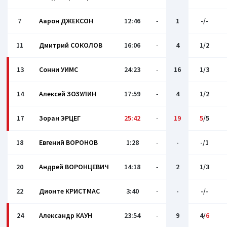
7
Аарон ДЖЕКСОН
12:46
-
1
-/-
11
Дмитрий СОКОЛОВ
16:06
-
4
1/2
13
Сонни УИМС
24:23
-
16
1/3
14
Алексей ЗОЗУЛИН
17:59
-
4
1/2
17
Зоран ЭРЦЕГ
25:42
-
19
5
/5
18
Евгений ВОРОНОВ
1:28
-
-
-/1
20
Андрей ВОРОНЦЕВИЧ
14:18
-
2
1/3
22
Дионте КРИСТМАС
3:40
-
-
-/-
24
Александр КАУН
23:54
-
9
4/
6