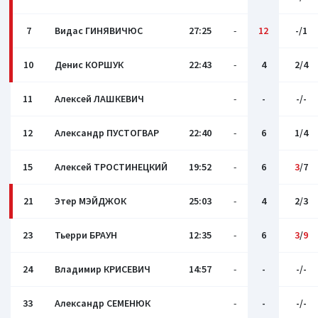
7
Видас ГИНЯВИЧЮС
27:25
-
12
-/1
10
Денис КОРШУК
22:43
-
4
2/4
11
Алексей ЛАШКЕВИЧ
-
-
-/-
12
Александр ПУСТОГВАР
22:40
-
6
1/4
15
Алексей ТРОСТИНЕЦКИЙ
19:52
-
6
3
/7
21
Этер МЭЙДЖОК
25:03
-
4
2/3
23
Тьерри БРАУН
12:35
-
6
3
/
9
24
Владимир КРИСЕВИЧ
14:57
-
-
-/-
33
Александр СЕМEНЮК
-
-
-/-