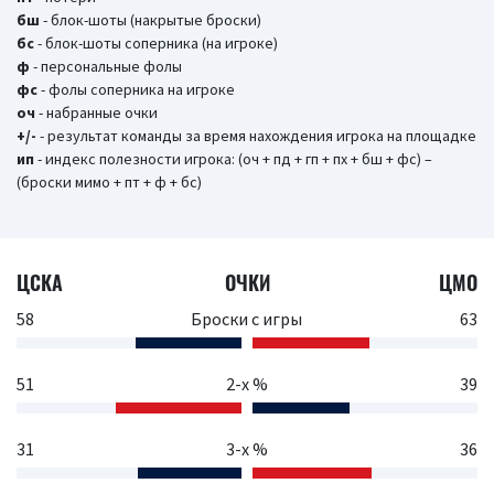
бш
- блок-шоты (накрытые броски)
бc
- блок-шоты соперника (на игроке)
ф
- персональные фолы
фс
- фолы соперника на игроке
оч
- набранные очки
+/-
- результат команды за время нахождения игрока на площадке
ип
- индекс полезности игрока: (оч + пд + гп + пх + бш + фс) –
(броски мимо + пт + ф + бс)
ЦСКА
ОЧКИ
ЦМО
58
Броски с игры
63
51
2-х %
39
31
3-х %
36