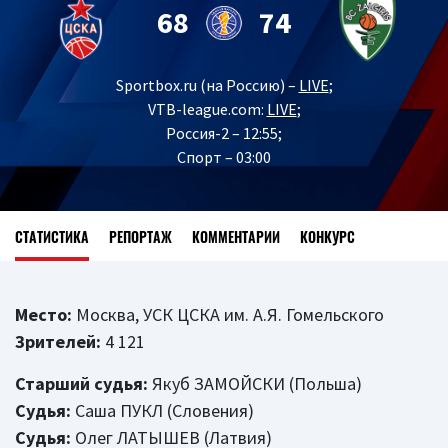
68
74
Sportbox.ru (на Россию) –
LIVE
;
VTB-league.com:
LIVE
;
Россия-2 – 12:55;
Спорт – 03:00
СТАТИСТИКА
РЕПОРТАЖ
КОММЕНТАРИИ
КОНКУРС
Место:
Москва, УСК ЦСКА им. А.Я. Гомельского
Зрителей:
4 121
Старший судья:
Якуб ЗАМОЙСКИ (Польша)
Судья:
Саша ПУКЛ (Словения)
Судья:
Олег ЛАТЫШЕВ (Латвия)