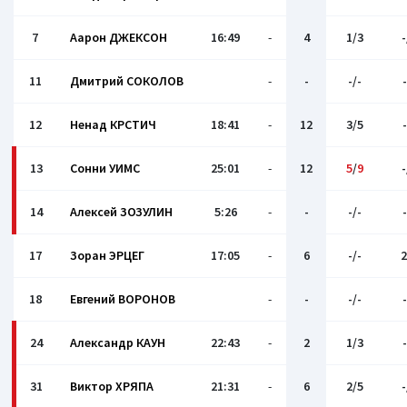
7
Аарон ДЖЕКСОН
16:49
-
4
1/3
-
11
Дмитрий СОКОЛОВ
-
-
-/-
-
12
Ненад КРСТИЧ
18:41
-
12
3/5
-
13
Сонни УИМС
25:01
-
12
5
/
9
-
14
Алексей ЗОЗУЛИН
5:26
-
-
-/-
-
17
Зоран ЭРЦЕГ
17:05
-
6
-/-
2
18
Евгений ВОРОНОВ
-
-
-/-
-
24
Александр КАУН
22:43
-
2
1/3
-
31
Виктор ХРЯПА
21:31
-
6
2/5
-