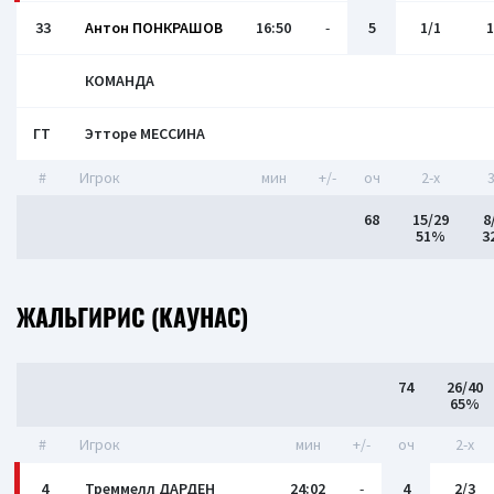
33
Антон ПОНКРАШОВ
16:50
-
5
1/1
1
КОМАНДА
ГТ
Этторе МЕССИНА
#
Игрок
мин
+/-
оч
2-x
3
68
15/29
8
51%
3
ЖАЛЬГИРИС (КАУНАС)
74
26/40
65%
#
Игрок
мин
+/-
оч
2-x
4
Треммелл ДАРДЕН
24:02
-
4
2/3