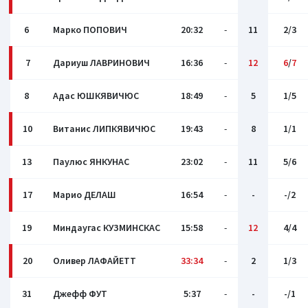
6
Марко ПОПОВИЧ
20:32
-
11
2/3
7
Дариуш ЛАВРИНОВИЧ
16:36
-
12
6
/
7
8
Адас ЮШКЯВИЧЮС
18:49
-
5
1/5
10
Витанис ЛИПКЯВИЧЮС
19:43
-
8
1/1
13
Паулюс ЯНКУНАС
23:02
-
11
5/6
17
Марио ДЕЛАШ
16:54
-
-
-/2
19
Миндаугас КУЗМИНСКАС
15:58
-
12
4/4
20
Оливер ЛАФАЙЕТТ
33:34
-
2
1/3
31
Джефф ФУТ
5:37
-
-
-/1