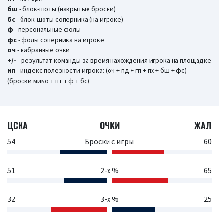
бш
- блок-шоты (накрытые броски)
бc
- блок-шоты соперника (на игроке)
ф
- персональные фолы
фс
- фолы соперника на игроке
оч
- набранные очки
+/-
- результат команды за время нахождения игрока на площадке
ип
- индекс полезности игрока: (оч + пд + гп + пх + бш + фс) –
(броски мимо + пт + ф + бс)
ЦСКА
ОЧКИ
ЖАЛ
54
Броски с игры
60
51
2-х %
65
32
3-х %
25