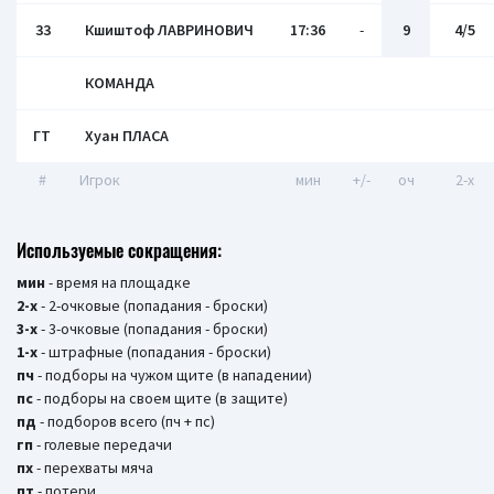
33
Кшиштоф ЛАВРИНОВИЧ
17:36
-
9
4/5
КОМАНДА
ГТ
Хуан ПЛАCА
#
Игрок
мин
+/-
оч
2-x
Используемые сокращения:
мин
- время на площадке
2-х
- 2-очковые (попадания - броски)
3-х
- 3-очковые (попадания - броски)
1-х
- штрафные (попадания - броски)
пч
- подборы на чужом щите (в нападении)
пс
- подборы на своем щите (в защите)
пд
- подборов всего (пч + пс)
гп
- голевые передачи
пх
- перехваты мяча
пт
- потери