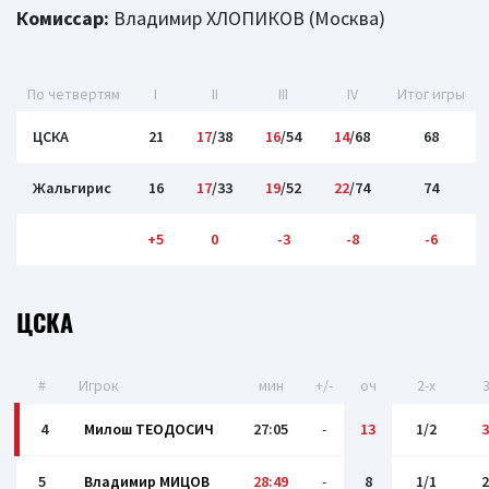
Комиссар:
Владимир ХЛОПИКОВ (Москва)
По четвертям
I
II
III
IV
Итог игры
ЦСКА
21
17
/38
16
/54
14
/68
68
Жальгирис
16
17
/33
19
/52
22
/74
74
+5
0
-3
-8
-6
ЦСКА
#
Игрок
мин
+/-
оч
2-x
3
4
Милош ТЕОДОСИЧ
27:05
-
13
1/2
3
5
Владимир МИЦОВ
28:49
-
8
1/1
2