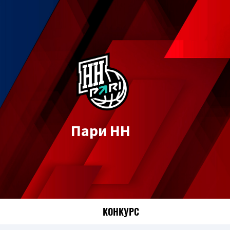
Пари НН
КОНКУРС