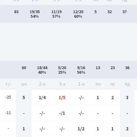
83
19/35
11/19
12/20
5
32
37
54%
57%
60%
60
18/44
5/20
9/16
13
23
36
40%
25%
56%
+/-
оч
2-x
3-x
1-x
пч
пс
пд
-25
5
1/4
1
/
5
-/-
1
2
3
-11
-
-/-
-/1
-/-
-
-
-
-
1
-/-
-/-
1/2
1
1
2