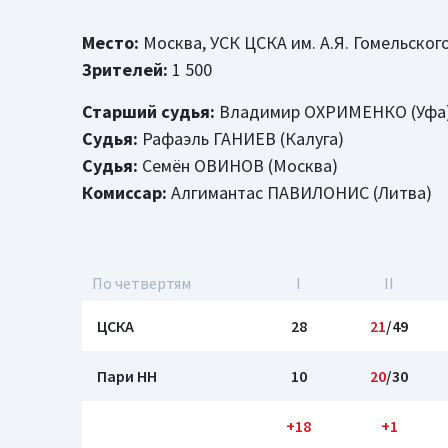
Место:
Москва, УСК ЦСКА им. А.Я. Гомельског
Зрителей:
1 500
Старший судья:
Владимир ОХРИМЕНКО (Уфа
Судья:
Рафаэль ГАНИЕВ (Калуга)
Судья:
Семён ОВИНОВ (Москва)
Комиссар:
Алгимантас ПАВИЛОНИС (Литва)
По четвертям
I
II
ЦСКА
28
21
/49
Пари НН
10
20
/30
+18
+1