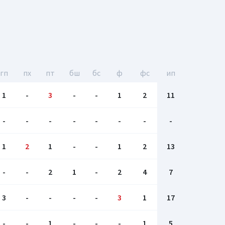
гп
пх
пт
бш
бc
ф
фс
ип
1
-
3
-
-
1
2
11
-
-
-
-
-
-
-
-
1
2
1
-
-
1
2
13
-
-
2
1
-
2
4
7
3
-
-
-
-
3
1
17
-
-
1
-
-
-
1
5