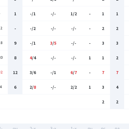
-
1
-/1
-/-
1/2
-
1
1
12
-
-/2
-/-
-/-
-
2
2
18
9
-/1
3
/
5
-/-
-
3
3
20
8
4
/4
-/-
-/-
1
1
2
32
12
3/6
-/1
6
/
7
-
7
7
4
6
2/
8
-/-
2/2
1
3
4
2
2
/-
оч
2-x
3-x
1-x
пч
пс
пд