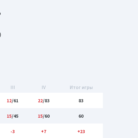
о
)
III
IV
Итог игры
12
/61
22
/83
83
15
/45
15
/60
60
-3
+7
+23