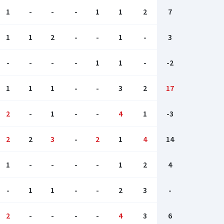
1
-
-
-
1
1
2
7
1
1
2
-
-
1
-
3
-
-
-
-
1
1
-
-2
1
1
1
-
-
3
2
17
2
-
1
-
-
4
1
-3
2
2
3
-
2
1
4
14
1
-
-
-
-
1
2
4
-
1
1
-
-
2
3
-
2
-
-
-
-
4
3
6