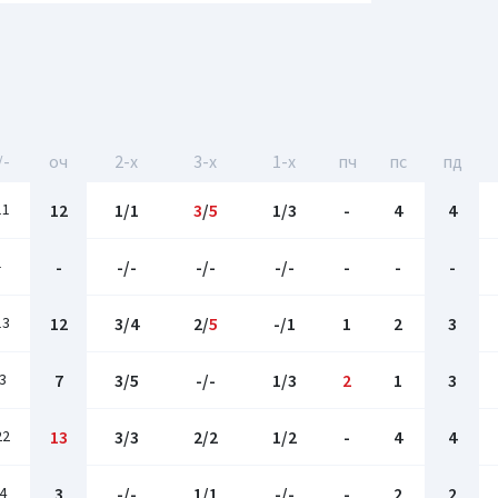
/-
оч
2-x
3-x
1-x
пч
пс
пд
11
12
1/1
3
/
5
1/3
-
4
4
-
-
-/-
-/-
-/-
-
-
-
13
12
3/4
2/
5
-/1
1
2
3
3
7
3/5
-/-
1/3
2
1
3
22
13
3/3
2/2
1/2
-
4
4
4
3
-/-
1/1
-/-
-
2
2