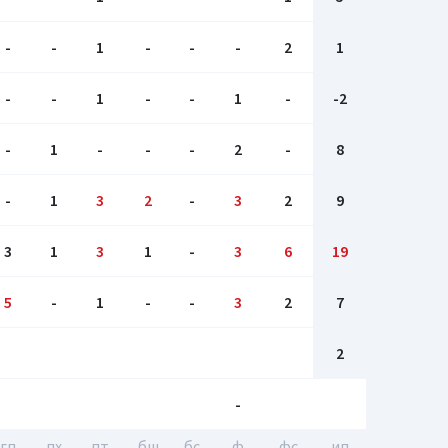
-
-
1
-
-
-
2
1
-
-
1
-
-
1
-
-2
-
1
-
-
-
2
-
8
-
1
3
2
-
3
2
9
3
1
3
1
-
3
6
19
5
-
1
-
-
3
2
7
2
-
гп
пх
пт
бш
бc
ф
фс
ип