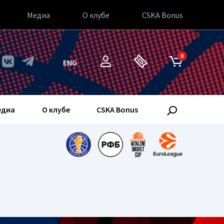
Медиа
О клубе
CSKA Bonus
0
ENG
едиа
О клубе
CSKA Bonus