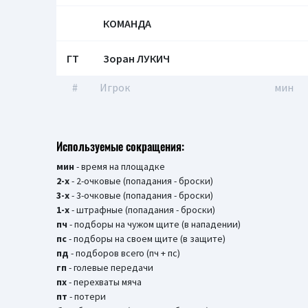
КОМАНДА
ГТ
Зоран ЛУКИЧ
#
Игрок
мин
Используемые сокращения:
мин
- время на площадке
2-х
- 2-очковые (попадания - броски)
3-х
- 3-очковые (попадания - броски)
1-х
- штрафные (попадания - броски)
пч
- подборы на чужом щите (в нападении)
пс
- подборы на своем щите (в защите)
пд
- подборов всего (пч + пс)
гп
- голевые передачи
пх
- перехваты мяча
пт
- потери