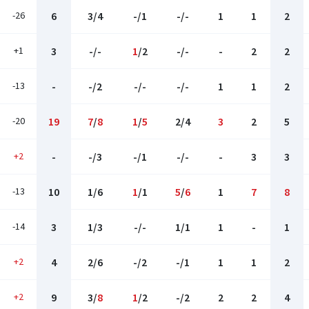
-26
6
3/4
-/1
-/-
1
1
2
+1
3
-/-
1
/2
-/-
-
2
2
-13
-
-/2
-/-
-/-
1
1
2
-20
19
7
/
8
1
/
5
2/4
3
2
5
+2
-
-/3
-/1
-/-
-
3
3
-13
10
1/6
1
/1
5
/
6
1
7
8
-14
3
1/3
-/-
1/1
1
-
1
+2
4
2/6
-/2
-/1
1
1
2
+2
9
3/
8
1
/2
-/2
2
2
4