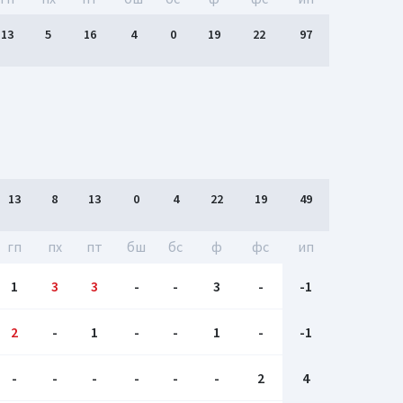
13
5
16
4
0
19
22
97
13
8
13
0
4
22
19
49
гп
пх
пт
бш
бc
ф
фс
ип
1
3
3
-
-
3
-
-1
2
-
1
-
-
1
-
-1
-
-
-
-
-
-
2
4