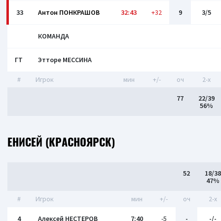
33
Антон ПОНКРАШОВ
32:43
+32
9
3/5
КОМАНДА
ГТ
Этторе МЕССИНА
#
Игрок
мин
+/-
оч
2-x
77
22/39
56%
ЕНИСЕЙ (КРАСНОЯРСК)
52
18/38
47%
#
Игрок
мин
+/-
оч
2-x
4
Алексей НЕСТЕРОВ
7:40
-5
-
-/-