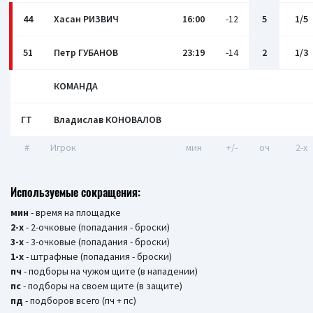
44
Хасан РИЗВИЧ
16:00
-12
5
1/5
51
Петр ГУБАНОВ
23:19
-14
2
1/3
КОМАНДА
ГТ
Владислав КОНОВАЛОВ
#
Игрок
мин
+/-
оч
2-x
Используемые сокращения:
мин
- время на площадке
2-х
- 2-очковые (попадания - броски)
3-х
- 3-очковые (попадания - броски)
1-х
- штрафные (попадания - броски)
пч
- подборы на чужом щите (в нападении)
пс
- подборы на своем щите (в защите)
пд
- подборов всего (пч + пс)