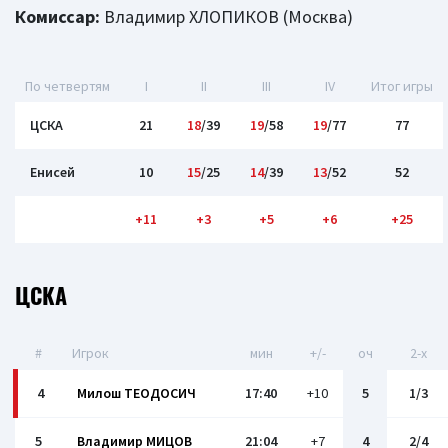
Комиссар:
Владимир ХЛОПИКОВ (Москва)
По четвертям
I
II
III
IV
Итог игры
ЦСКА
21
18
/39
19
/58
19
/77
77
Енисей
10
15
/25
14
/39
13
/52
52
+11
+3
+5
+6
+25
ЦСКА
#
Игрок
мин
+/-
оч
2-x
4
Милош ТЕОДОСИЧ
17:40
+10
5
1/3
5
Владимир МИЦОВ
21:04
+7
4
2/4