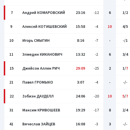
7
Андрей КОМАРОВСКИЙ
23:16
-12
6
1/2
9
Алексей КОТИШЕВСКИЙ
15:58
-4
10
4/5
10
Игорь СМЫГИН
8:16
-7
-
-/1
11
Элмедин КИКАНОВИЧ
13:32
-2
6
3/4
15
Джейсон Аллен РИЧ
29:09
-25
2
1/
7
21
Павел ГРОМЫКО
3:07
-4
-
-/-
22
Зэбиэн ДАУДЕЛЛ
24:06
-20
10
5
/
7
31
Максим КРИВОШЕЕВ
19:29
-17
8
2/4
41
Вячеслав ЗАЙЦЕВ
16:08
-3
3
-/-