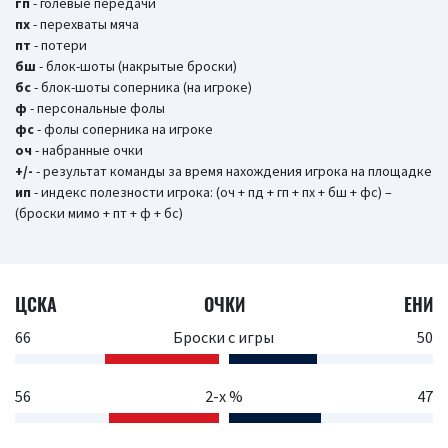
гп
- голевые передачи
пх
- перехваты мяча
пт
- потери
бш
- блок-шоты (накрытые броски)
бc
- блок-шоты соперника (на игроке)
ф
- персональные фолы
фс
- фолы соперника на игроке
оч
- набранные очки
+/-
- результат команды за время нахождения игрока на площадке
ип
- индекс полезности игрока: (оч + пд + гп + пх + бш + фс) –
(броски мимо + пт + ф + бс)
ЦСКА
ОЧКИ
ЕНИ
66
Броски с игры
50
56
2-х %
47