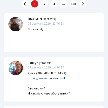
1
2
3
...
100
DRAGON
[22.01.2023]
09 августа 2026, 21:40:28
Noraxon 💪
Тимур
[23.03.2012]
08 августа 2026, 14:30:29
gluck {2026-08-08 01:44:23}:
https://www.c...-cska.html
Это что ли?
И как мы с него обогатимся?