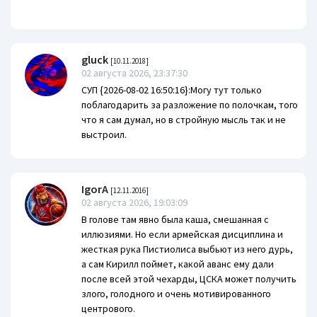
gluck
[10.11.2018]
02 августа 2026, 23:37:30
СУП {2026-08-02 16:50:16}:Могу тут только
поблагодарить за разложение по полочкам, того
что я сам думал, но в стройную мысль так и не
выстроил.
IgorA
[12.11.2016]
02 августа 2026, 19:03:09
В голове там явно была каша, смешанная с
иллюзиями. Но если армейская дисциплина и
жесткая рука Пистиолиса выбьют из него дурь,
а сам Кирилл поймет, какой аванс ему дали
после всей этой чехарды, ЦСКА может получить
злого, голодного и очень мотивированного
центрового.