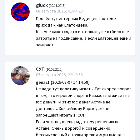
gluck
[10.11.2018]
08 августа 2026, 01:44:23
Прочёл тут интервью Ведищева по теме
прихода к нам Елатонцева.
Как мне кажется, это интервью уже отбило все
затраты на подписание, а если Елатонцев ещё и
заиграет...
СУП
[10.05.2012]
07 августа 2026, 22:19:58
gena21 {2026-08-07 14:14:58}:
Не надо тут политику искать. Тут скорее вопрос
в том, что игровой спорт в Казахстане живет на
гос деньги. И этих гос денег Астане не
досталось. Хоккейному Барысу же не
запрещают играть в КХЛ
Если честно, очень рад этому решению по
Астане. Очень дорогой и совершенно
бессмысленный с точки зрения игры выезд в