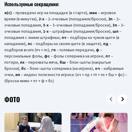
Используемые сокращения:
и(c)
– проведено игр на площадке (в старте),
мин
– игровое
время (в минутах),
2-х
– 2–очковые (попадания/броски),
2п
– 2–
очковые попадания,
3-х
– 3–очковые (попадания/броски),
3п
– 3–
очковые попадания,
1-x
– штрафные (попадания/броски),
шп
–
попадания с линии штрафных,
пч
– подборы на чужом щите (в
нападении),
пс
– подборы на своем щите (в защите),
пд
–
подборов всего (пч + пс),
гп
– голевые передачи,
ф
–
персональные фолы,
фс
– фолы соперника на игроке,
пт
–
потери,
пх
– перехваты мяча,
бш
– блок–шоты (накрытые
броски),
бc
– блок–шоты соперника (на игроке),
оч
– набранные
очки,
ип
– индекс полезности игрока: (оч + пд + гп + пх + бш + фс) –
(броски мимо + пт + ф + бс)
ФОТО