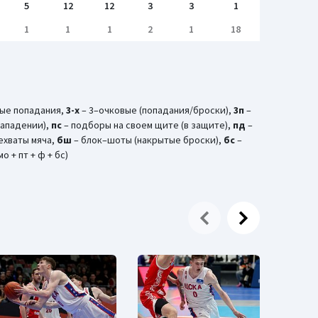
5
12
12
3
3
1
1
1
1
2
1
18
ые попадания,
3-х
– 3–очковые (попадания/броски),
3п
–
нападении),
пс
– подборы на своем щите (в защите),
пд
–
ехваты мяча,
бш
– блок–шоты (накрытые броски),
бc
–
о + пт + ф + бс)