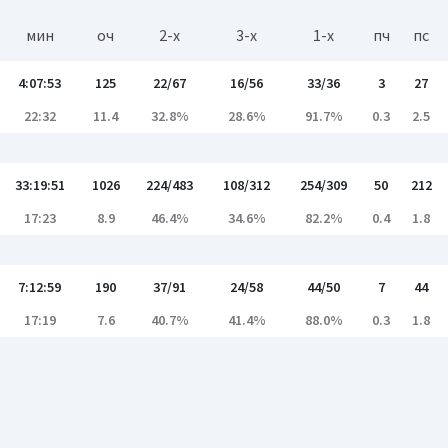
мин
оч
2-x
3-x
1-x
пч
пс
4:07:53
125
22/67
16/56
33/36
3
27
22:32
11.4
32.8%
28.6%
91.7%
0.3
2.5
33:19:51
1026
224/483
108/312
254/309
50
212
17:23
8.9
46.4%
34.6%
82.2%
0.4
1.8
7:12:59
190
37/91
24/58
44/50
7
44
17:19
7.6
40.7%
41.4%
88.0%
0.3
1.8