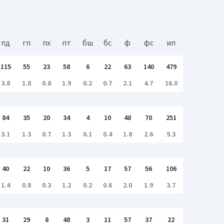
пд
гп
пх
пт
бш
бc
ф
фс
ип
115
55
23
58
6
22
63
140
479
3.8
1.8
0.8
1.9
0.2
0.7
2.1
4.7
16.0
84
35
20
34
4
10
48
70
251
3.1
1.3
0.7
1.3
0.1
0.4
1.8
2.6
9.3
40
22
10
36
5
17
57
56
106
1.4
0.8
0.3
1.2
0.2
0.6
2.0
1.9
3.7
31
29
8
48
3
11
57
37
22