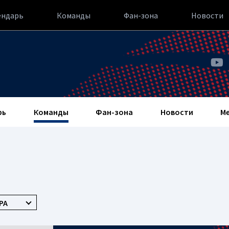
ендарь
Команды
Фан-зона
Новости
рь
Команды
Фан-зона
Новости
М
РА