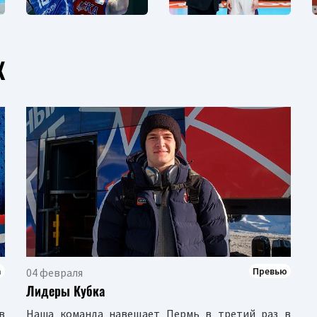
Х
а
Превью
04 февраля
Лидеры Кубка
в
Наша команда навещает Пермь в третий раз в