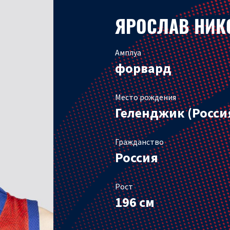
ЯРОСЛАВ НИК
Амплуа
форвард
Место рождения
Геленджик (Росси
Гражданство
Россия
Рост
196 см