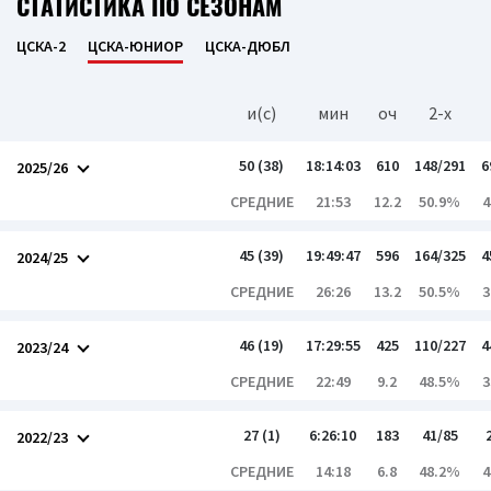
СТАТИСТИКА ПО СЕЗОНАМ
ЦСКА-2
ЦСКА-ЮНИОР
ЦСКА-ДЮБЛ
и(c)
мин
оч
2-x
50 (38)
18:14:03
610
148/291
6
2025/26
СРЕДНИЕ
21:53
12.2
50.9%
4
45 (39)
19:49:47
596
164/325
4
2024/25
СРЕДНИЕ
26:26
13.2
50.5%
3
46 (19)
17:29:55
425
110/227
4
2023/24
СРЕДНИЕ
22:49
9.2
48.5%
3
27 (1)
6:26:10
183
41/85
2022/23
СРЕДНИЕ
14:18
6.8
48.2%
4