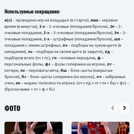
Используемые сокращения:
и(c)
– проведено игр на площадке (в старте),
мин
– игровое
время (в минутах),
2-х
– 2–очковые (попадания/броски),
2п
– 2–
очковые попадания,
3-х
– 3–очковые (попадания/броски),
3п
– 3–
очковые попадания,
1-x
– штрафные (попадания/броски),
шп
–
попадания с линии штрафных,
пч
– подборы на чужом щите (в
нападении),
пс
– подборы на своем щите (в защите),
пд
–
подборов всего (пч + пс),
гп
– голевые передачи,
ф
–
персональные фолы,
фс
– фолы соперника на игроке,
пт
–
потери,
пх
– перехваты мяча,
бш
– блок–шоты (накрытые
броски),
бc
– блок–шоты соперника (на игроке),
оч
– набранные
очки,
ип
– индекс полезности игрока: (оч + пд + гп + пх + бш + фс) –
(броски мимо + пт + ф + бс)
ФОТО