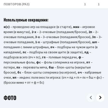
ПОВТОРОВ (РАЗ)
1
1
Используемые сокращения:
и(c)
– проведено игр на площадке (в старте),
мин
– игровое
время (в минутах),
2-х
– 2–очковые (попадания/броски),
2п
– 2–
очковые попадания,
3-х
– 3–очковые (попадания/броски),
3п
– 3–
очковые попадания,
1-x
– штрафные (попадания/броски),
шп
–
попадания с линии штрафных,
пч
– подборы на чужом щите (в
нападении),
пс
– подборы на своем щите (в защите),
пд
–
подборов всего (пч + пс),
гп
– голевые передачи,
ф
–
персональные фолы,
фс
– фолы соперника на игроке,
пт
–
потери,
пх
– перехваты мяча,
бш
– блок–шоты (накрытые
броски),
бc
– блок–шоты соперника (на игроке),
оч
– набранные
очки,
ип
– индекс полезности игрока: (оч + пд + гп + пх + бш + фс) –
(броски мимо + пт + ф + бс)
ФОТО