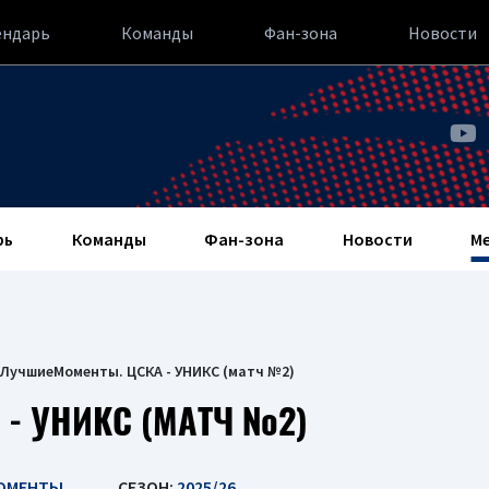
ендарь
Команды
Фан-зона
Новости
рь
Команды
Фан-зона
Новости
М
ЛучшиеМоменты. ЦСКА - УНИКС (матч №2)
- УНИКС (МАТЧ №2)
ОМЕНТЫ
СЕЗОН:
2025/26