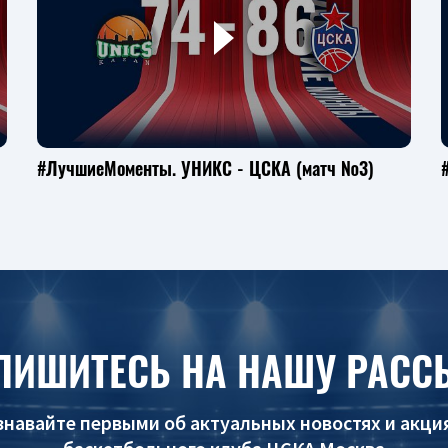
#ЛучшиеМоменты. УНИКС - ЦСКА (матч №3)
ПИШИТЕСЬ НА НАШУ РАСС
знавайте первыми об актуальных новостях и акци