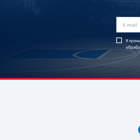
Я прин
обрабо