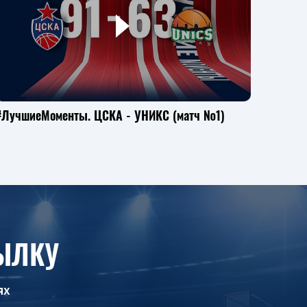
#ЛучшиеМоменты. ЦСКА - УНИКС (матч №1)
#Лучш
1/2 (5)
ЫЛКУ
ях