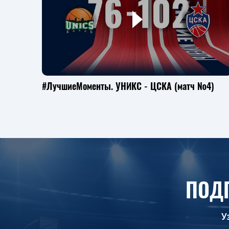
#ЛучшиеМоменты. УНИКС - ЦСКА (матч №4)
ПОД
У