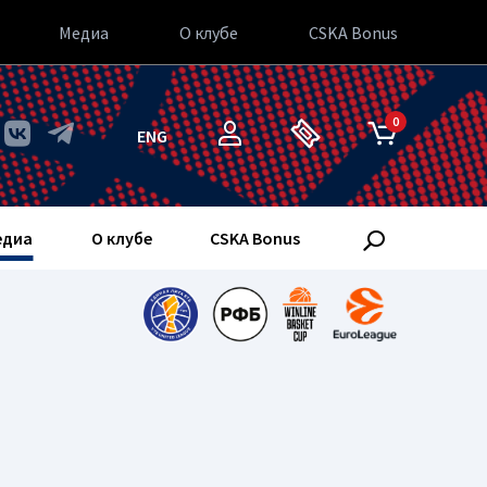
Медиа
О клубе
CSKA Bonus
0
ENG
едиа
О клубе
CSKA Bonus