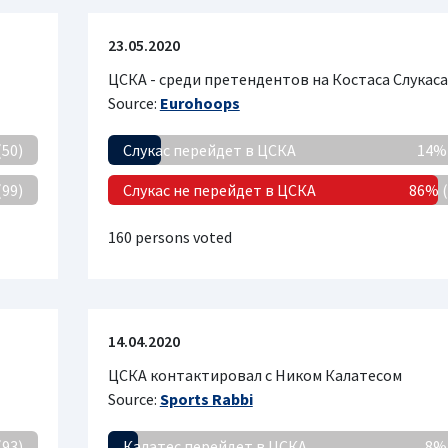
23.05.2020
ЦСКА - среди претендентов на Костаса Слукаса
Source:
Eurohoops
(50)
Слукас перейдет в ЦСКА
14% 
(99)
Слукас не перейдет в ЦСКА
86% (
160 persons voted
14.04.2020
ЦСКА контактировал с Ником Калатесом
Source:
Sports Rabbi
(93)
Калатес перейдет в ЦСКА
8% 