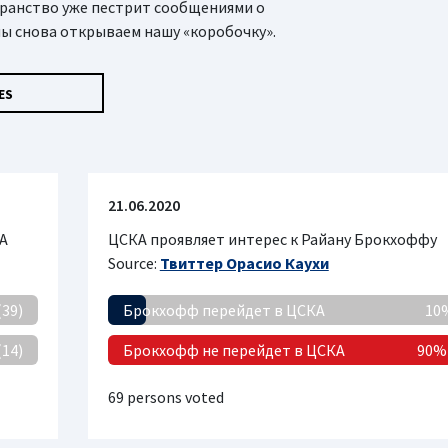
странство уже пестрит сообщениями о
ы снова открываем нашу «коробочку».
ES
21.06.2020
КА
ЦСКА проявляет интерес к Райану Брокхоффу
Source:
Твиттер Орасио Каухи
(39)
Брокхофф перейдет в ЦСКА
10%
(14)
Брокхофф не перейдет в ЦСКА
90% 
69 persons voted