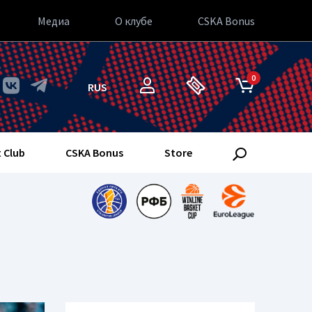
Медиа
О клубе
CSKA Bonus
0
RUS
 Club
CSKA Bonus
Store