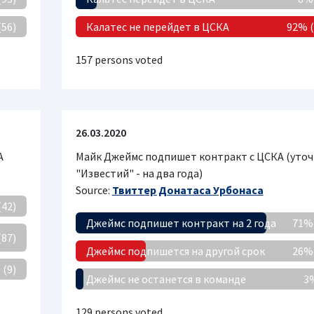
(56)
Калатес не перейдет в ЦСКА
92% (
157 persons voted
26.03.2020
А
Майк Джеймс подпишет контракт с ЦСКА (уто
"Известий" - на два года)
Source:
Твиттер Донатаса Урбонаса
(42)
Джеймс подпишет контракт на 2 года
71% 
(87)
Джеймс подпишется на другой срок
26% 
 (9)
Джеймс не останется в команде
3%
129 persons voted