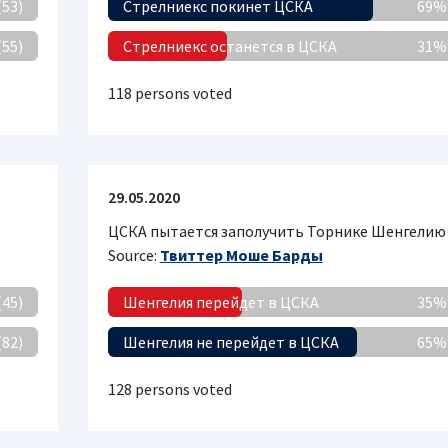
(53)
Стрелниекс покинет ЦСКА
69% 
(55)
Стрелниекс останется в ЦСКА
31% 
118 persons voted
29.05.2020
ЦСКА пытается заполучить Торнике Шенгелию
Source:
Твиттер Моше Барды
(45)
Шенгелия перейдет в ЦСКА
35% 
(82)
Шенгелия не перейдет в ЦСКА
65% 
128 persons voted