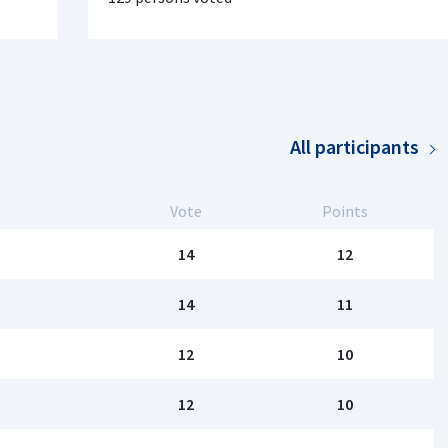
All participants
Vote
Points
14
12
14
11
12
10
12
10