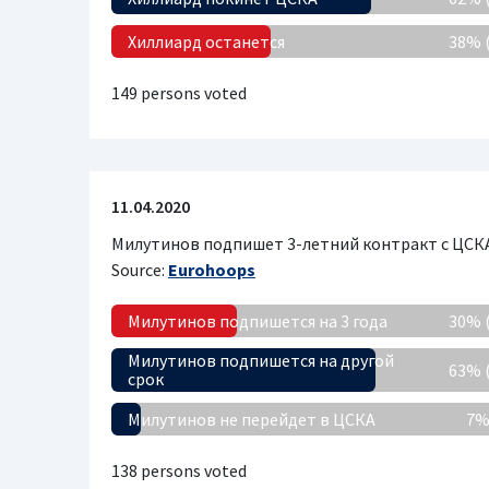
Хиллиард останется
38% 
149 persons voted
11.04.2020
Милутинов подпишет 3-летний контракт с ЦСК
Source:
Eurohoops
Милутинов подпишется на 3 года
30% 
Милутинов подпишется на другой
63% 
срок
Милутинов не перейдет в ЦСКА
7%
138 persons voted