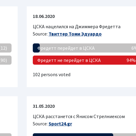
18.06.2020
ЦСКА нацелился на Джиммера Фредетта
Source:
Твиттер Томи Эдуардо
(12)
Фредетт перейдет в ЦСКА
6%
(90)
Фредетт не перейдет в ЦСКА
94% 
102 persons voted
31.05.2020
ЦСКА расстанется с Янисом Стрелниексом
Source:
Sport24.gr