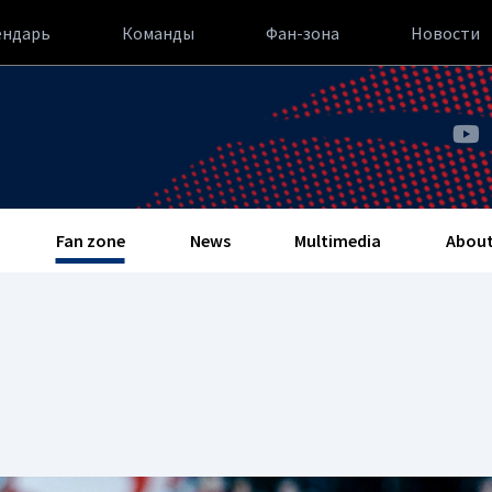
ендарь
Команды
Фан-зона
Новости
Fan zone
News
Multimedia
About