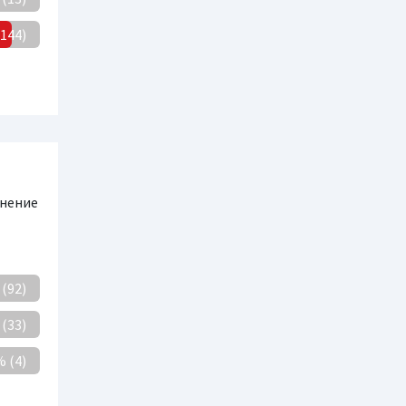
144)
чнение
(92)
(33)
 (4)