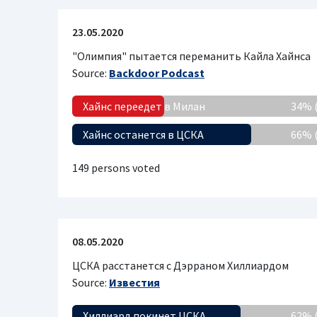
23.05.2020
"Олимпия" пытается переманить Кайла Хайнса
Source:
Backdoor Podcast
Хайнс переедет в Милан
34% 
Хайнс останется в ЦСКА
66% 
149 persons voted
08.05.2020
ЦСКА расстанется с Дэрраном Хиллиардом
Source:
Известия
Хиллиард покинет ЦСКА
62% 